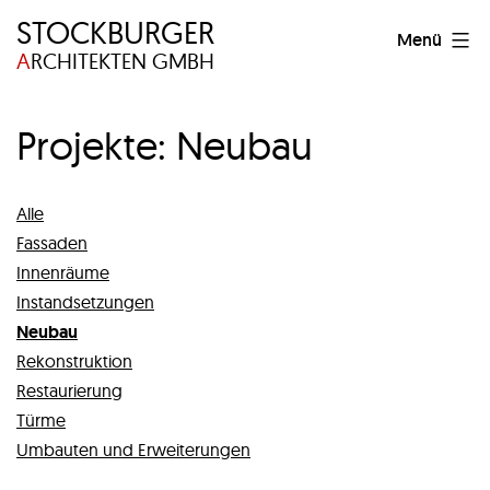
Zum
STOCKBURGER
Stockburger
Menü
Inhalt
A
RCHITEKTEN GMBH
Architekten
springen
GmbH
Projekte: Neubau
Alle
Fassaden
Innenräume
Instandsetzungen
Neubau
Rekonstruktion
Restaurierung
Türme
Umbauten und Erweiterungen